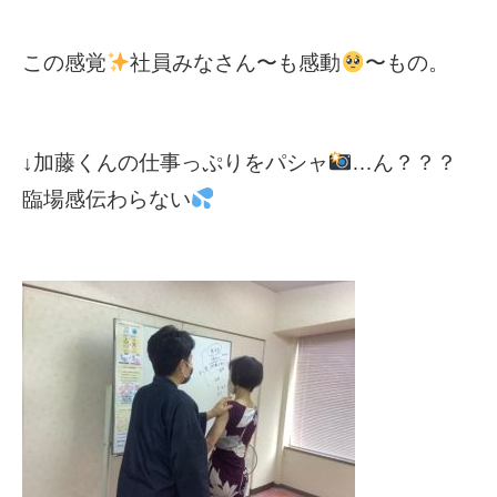
この感覚
社員みなさん〜も感動
〜もの。
↓加藤くんの仕事っぷりをパシャ
…ん？？？
臨場感伝わらない