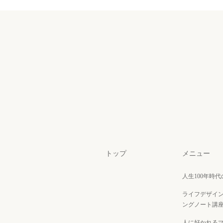
トップ
メニュー
人生100年時
ライフデザイ
ングノート講
人に好かれる