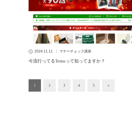
2024.11.11
マナーチェック講座
今流行ってるTemuって知ってますか？
1
2
3
4
5
»