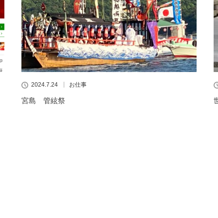
2024.7.24
お仕事
宮島 管絃祭