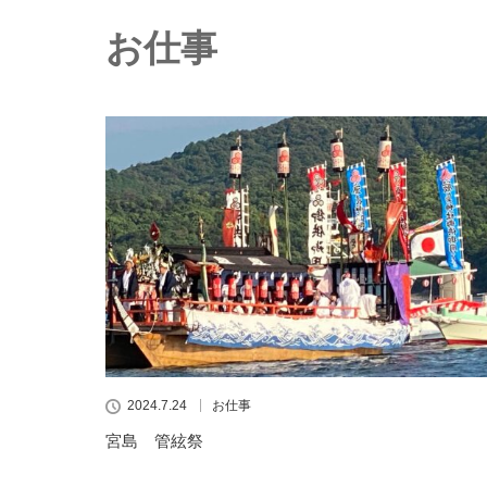
お仕事
2024.7.24
お仕事
宮島 管絃祭