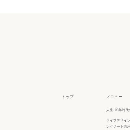
トップ
メニュー
人生100年時
ライフデザイ
ングノート講