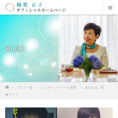
BLOG
ホーム
ブログ一覧
エンディングノート講座
あなたは…何
者？？？