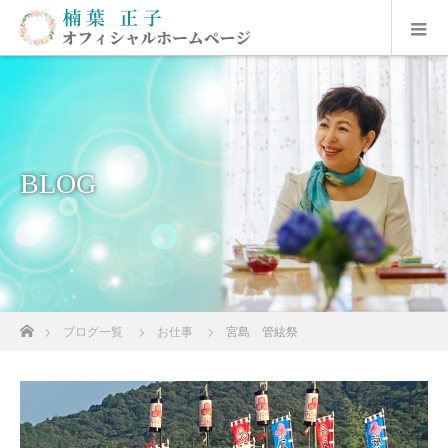
BLOG
ホーム
ブログ一覧
お仕事
宮島 管絃祭