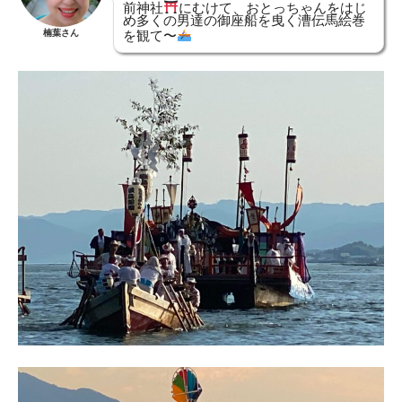
前神社
にむけて、おとっちゃんをはじ
め多くの男達の御座船を曳く漕伝馬絵巻
楠葉さん
を観て〜