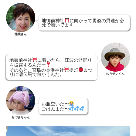
地御前神社
に向かって勇姿の男達が必
死で漕いでます。
楠葉さん
地御前神社
に着いたら、江波の盆踊り
を披露するんだー
そのあと、宮島の長浜神社
提灯
まつ
ゆうせいくん
りに漕伝馬で向かうんだ。
お腹空いた〜
ごはんまだ〜
みづきちゃん