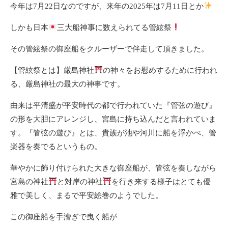
今年は7月22日なのですが、来年の2025年は7月11日とか
しかも日本
三大船神事に数えられてる管絃祭
その管絃祭の御座船をクルーザーで伴走して頂きました。
【管絃祭とは】厳島神社
の神々をお慰めするために行われ
る、厳島神社の最大の神事です。
由来は平清盛が平安時代の都で行われていた『管弦の遊び』
の形を大胆にアレンジし、宮島に持ち込んだと言われていま
す。『管弦の遊び』とは、貴族が池や河川に船を浮かべ、管
楽器を奏でるというもの。
華やかに飾り付けられた大きな御座船が、管弦を奏しながら
宮島の神社
と対岸の神社
を行き来する様子はとても優
雅で美しく、まるで平安絵巻のようでした。
この御座船を手漕ぎで曳く船が