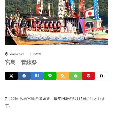
2024.07.24
お仕事
宮島 管絃祭
7月22日 広島宮島の管絃祭 毎年旧暦の6月17日に行われま
す。