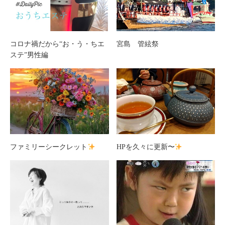
コロナ禍だから“お・う・ちエ
宮島 管絃祭
ステ”男性編
ファミリーシークレット
HPを久々に更新〜