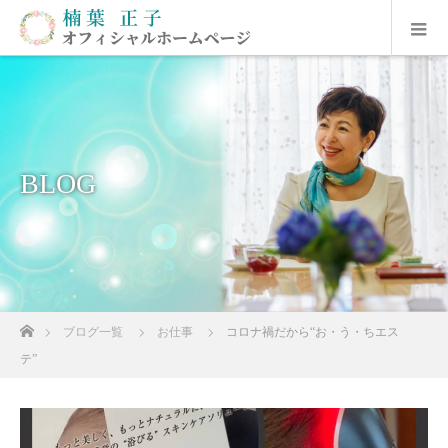
BLOG
ホーム
ブログ一覧
お仕事
コロナ禍だから“お・う・ちエス
テ”