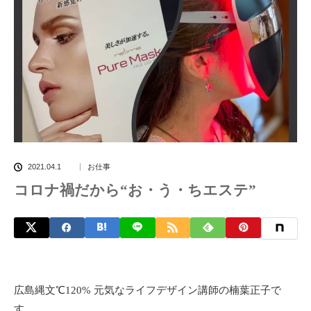
2021.04.1
お仕事
コロナ禍だから“お・う・ちエステ”
広島縄文℃120% 元気なライフデザイン講師の楠葉正子で
す。