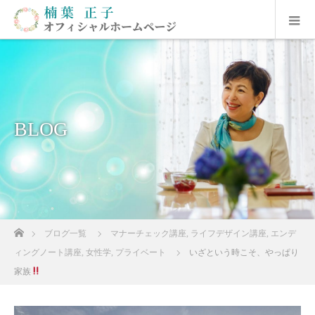
BLOG
ホーム
ブログ一覧
マナーチェック講座
,
ライフデザイン講座
,
エンデ
ィングノート講座
,
女性学
,
プライベート
いざという時こそ、やっぱり
家族