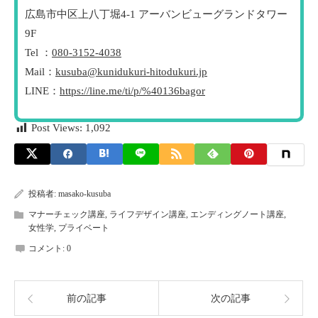
広島市中区上八丁堀4-1 アーバンビューグランドタワー
9F
Tel ：
080-3152-4038
Mail：
kusuba@kunidukuri-hitodukuri.jp
LINE：
https://line.me/ti/p/%40136bagor
Post Views:
1,092
投稿者:
masako-kusuba
マナーチェック講座
,
ライフデザイン講座
,
エンディングノート講座
,
女性学
,
プライベート
コメント:
0
前の記事
次の記事