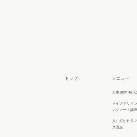
トップ
メニュー
人生100年時
ライフデザイ
ングノート講
人に好かれる
ク講座