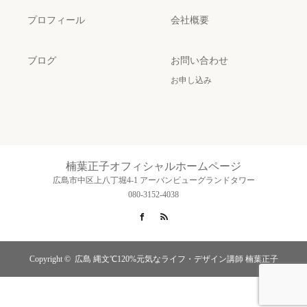
プロフィール
会社概要
ブログ
お問い合わせ
お申し込み
楠葉正子オフィシャルホームページ
広島市中区上八丁堀4-1 アーバンビューグランドタワー
080-3152-4038
Facebook
RSS
Copyright ©
広島 縄文℃120%元気なライフ・デザイン講師 楠葉正子